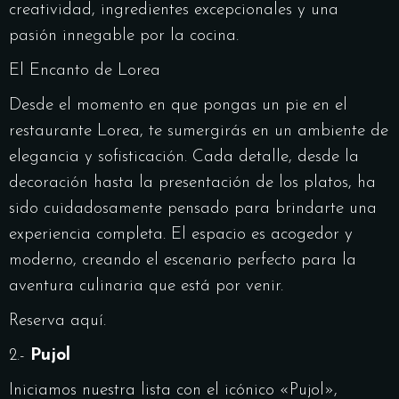
creatividad, ingredientes excepcionales y una
pasión innegable por la cocina.
El Encanto de Lorea
Desde el momento en que pongas un pie en el
restaurante Lorea, te sumergirás en un ambiente de
elegancia y sofisticación. Cada detalle, desde la
decoración hasta la presentación de los platos, ha
sido cuidadosamente pensado para brindarte una
experiencia completa. El espacio es acogedor y
moderno, creando el escenario perfecto para la
aventura culinaria que está por venir.
Reserva aquí
.
2.-
Pujol
Iniciamos nuestra lista con el icónico «Pujol»,