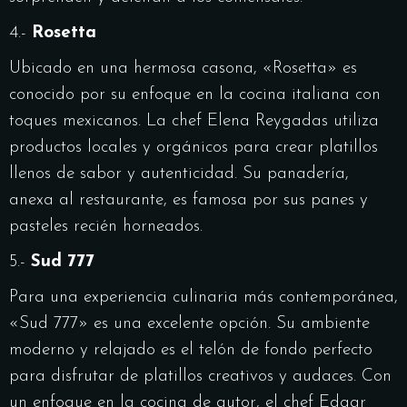
4.-
Rosetta
Ubicado en una hermosa casona, «Rosetta» es
conocido por su enfoque en la cocina italiana con
toques mexicanos. La chef Elena Reygadas utiliza
productos locales y orgánicos para crear platillos
llenos de sabor y autenticidad. Su panadería,
anexa al restaurante, es famosa por sus panes y
pasteles recién horneados.
5.-
Sud 777
Para una experiencia culinaria más contemporánea,
«Sud 777» es una excelente opción. Su ambiente
moderno y relajado es el telón de fondo perfecto
para disfrutar de platillos creativos y audaces. Con
un enfoque en la cocina de autor, el chef Edgar