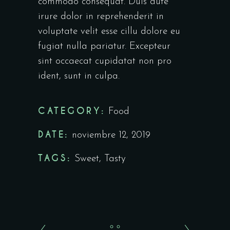
commodo consequat. Duis aute
irure dolor in reprehenderit in
voluptate velit esse cillu dolore eu
fugiat nulla pariatur. Excepteur
sint occaecat cupidatat non pro
ident, sunt in culpa.
CATEGORY:
Food
DATE:
noviembre 12, 2019
TAGS:
Sweet
,
Tasty